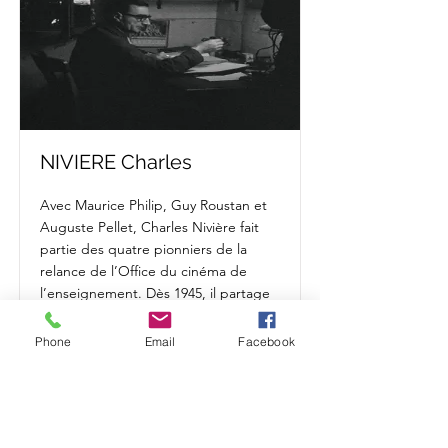
NIVIERE Charles
Avec Maurice Philip, Guy Roustan et
Auguste Pellet, Charles Nivière fait
partie des quatre pionniers de la
relance de l’Office du cinéma de
l’enseignement. Dès 1945, il partage
ses journées entre les projections de
films et la tenue de la comptabilité de
Phone
Email
Facebook
l’association.
Lire