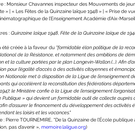
re : Monsieur Chavannes inspecteur des Mouvements de jeune
e » | « Les Fêtes de la Quinzaine laïque 1948 » | « Prise de vu
 Cinématographique de l’Enseignement Académie d’Aix-Marseil
res : 
Quinzaine laïque 1948
, 
Fête de la Quinzaine laïque de 194
 été créée à la faveur du 
"formidable élan politique de la recons
National de la Résistance, et notamment des ambitions de démo
on et la culture portées par le plan Langevin-Wallon.(...). Afin d’a
ion pour l’égalité d’accès à des activités citoyennes et émancipat
ion Nationale met à disposition de la Ligue de l’enseignement d
ants qui accélèrent la reconstitution des fédérations départeme
 1947, le Ministère confie à la Ligue de l’enseignement l’organisa
e Publique » qui devient un formidable outil de collecte auprès 
 afin d’assurer le financement du développement des activités 
pendant les loisirs et les vacances."
 de : Pierre TOURNEMIRE, "De la Quinzaine de l’École publique
on, pas d’avenir », 
memoire.laligue.org
)