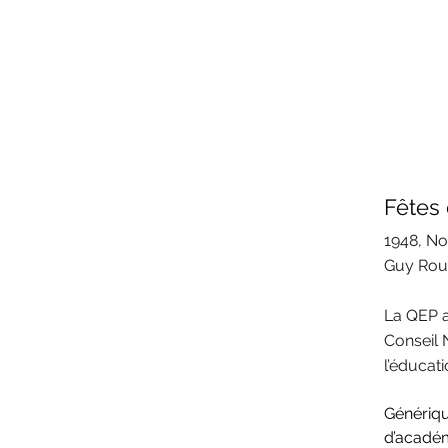
Fêtes 
1948, No
Guy Rous
La QEP a 
Conseil 
l’éducati
Génériqu
d’académ