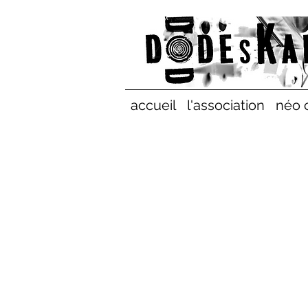
accueil
l'association
néo 
< Back