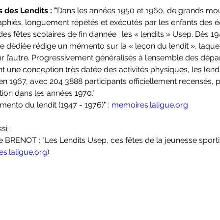
 des Lendits : "
Dans les années 1950 et 1960, de grands m
phiés, longuement répétés et exécutés par les enfants des éc
des fêtes scolaires de fin d’année : les « lendits » Usep. Dès 
e dédiée rédige un mémento sur la « leçon du lendit », laquel
r l’autre. Progressivement généralisés à l’ensemble des dépa
nt une conception très datée des activités physiques, les lendi
n 1967, avec 204 3888 participants officiellement recensés, p
tion dans les années 1970."
ento du lendit (1947 - 1976)" : 
memoires.laligue.org
si :
pe BRENOT : "Les Lendits Usep, ces fêtes de la jeunesse sporti
s.laligue.org
)