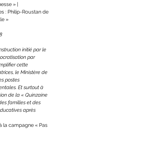
sse » | 
es : Philip-Roustan de 
le »
8
truction initié par le 
cratisation par 
mplifier cette 
rices, le Ministère de 
es postes 
ntales. Et surtout à 
tion de la « Quinzaine 
des familles et des 
éducatives après 
 à la campagne « Pas 