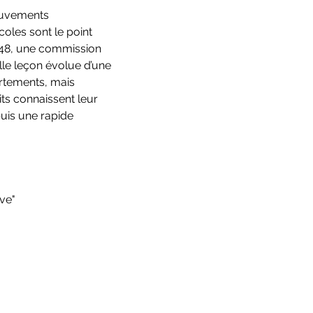
ouvements 
oles sont le point 
1948, une commission 
le leçon évolue d’une 
rtements, mais 
ts connaissent leur 
uis une rapide 
ve" 