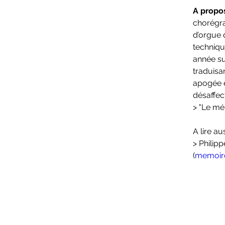
A propos
chorégra
d’orgue 
techniqu
année su
traduisa
apogée e
désaffec
> "Le mém
A lire aus
> Philip
(
memoire