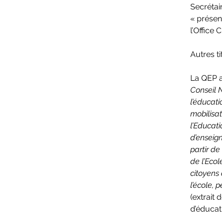
Secrétai
« présent
l’Office
Autres tit
La QEP a
Conseil 
l’éducati
mobilisat
l’Educat
d’enseign
partir de
de l’Ecol
citoyens
l’école, 
(extrait
d’éducati