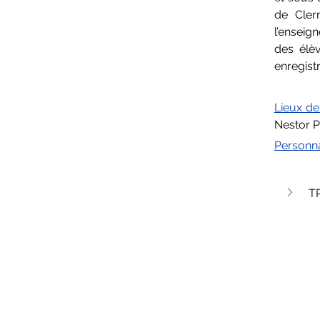
de Cler
l’enseig
des élèv
enregis
Lieux de
Nestor P
Personna
T