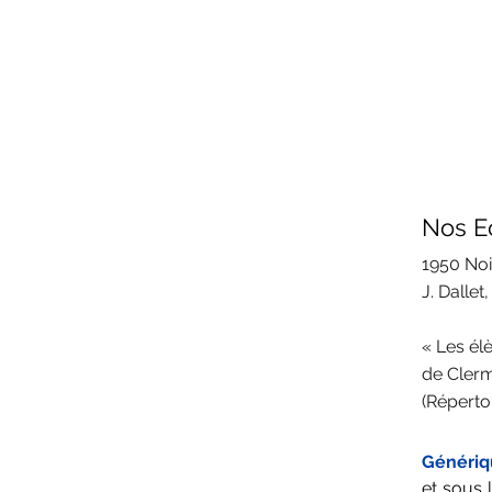
Nos E
1950 Noi
J. Dallet
« Les él
de Clerm
(Réperto
Génériqu
et sous 