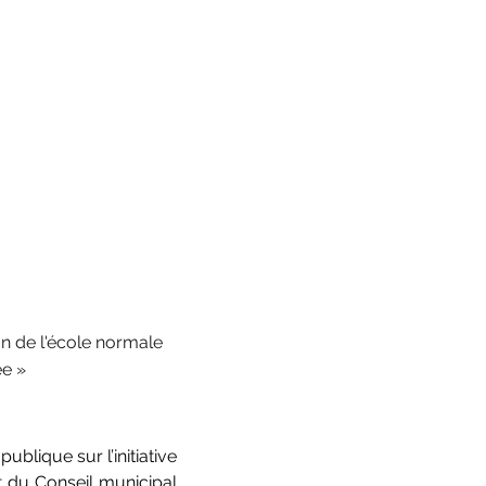
on de l'école normale
ée »
lique sur l’initiative 
 du Conseil municipal 