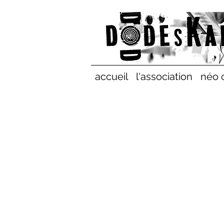
accueil
l'association
néo 
< Back