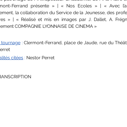
mont-Ferrand présente » | « Nos Ecoles » | « Avec l’a
nement, la collaboration du Service de la Jeunesse, des profe
es » | « Réalisé et mis en images par J. Dallet, A. Frégn
trement COMPAGNIE LYONNAISE DE CINEMA » 
 tournage
 :
 Clermont-Ferrand, place de Jaude, rue du Théâtre
erret
lités citées
 : 
Nestor Perret
RANSCRIPTION